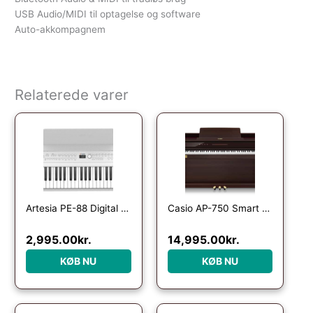
USB Audio/MIDI til optagelse og software
Auto-akkompagnem
Relaterede varer
Artesia PE-88 Digital Piano – Hvid
Casio AP-750 Smart Hybrid Celviano – El Klaver – Brun
2,995.00
kr.
14,995.00
kr.
KØB NU
KØB NU