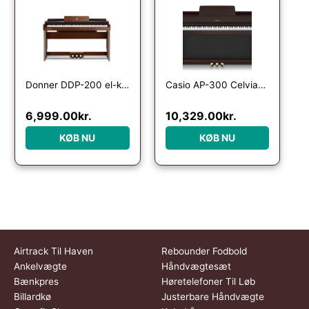
Donner DDP-200 el-klaver
Casio AP-300 Celviano – El Klaver – Brun
6,999.00
kr.
10,329.00
kr.
KØB NU
KØB NU
Airtrack Til Haven
Rebounder Fodbold
Ankelvægte
Håndvægtesæt
Bænkpres
Høretelefoner Til Løb
Billardkø
Justerbare Håndvægte