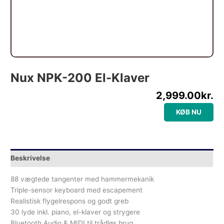
Nux NPK-200 El-Klaver
2,999.00
kr.
KØB NU
Beskrivelse
88 vægtede tangenter med hammermekanik
Triple-sensor keyboard med escapement
Realistisk flygelrespons og godt greb
30 lyde inkl. piano, el-klaver og strygere
Bluetooth Audio & MIDI til trådløs brug