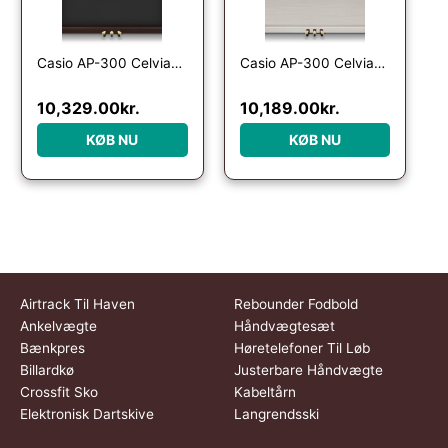
Casio AP-300 Celviano – El Klaver – Brun
Casio AP-300 Celviano – El Klaver – Grå
10,329.00
kr.
10,189.00
kr.
KØB NU
KØB NU
Airtrack Til Haven
Rebounder Fodbold
Ankelvægte
Håndvægtesæt
Bænkpres
Høretelefoner Til Løb
Billardkø
Justerbare Håndvægte
Crossfit Sko
Kabeltårn
Elektronisk Dartskive
Langrendsski