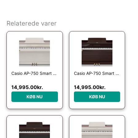
Relaterede varer
Casio AP-750 Smart Hybrid Celviano – El Klaver – Grå
Casio AP-750 Smart Hybrid Celviano – El Klaver – Brun
14,995.00
kr.
14,995.00
kr.
KØB NU
KØB NU