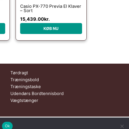
Casio PX-770 Previa El Klaver
– Sort
15,439.00
kr.
KØB NU
Tørdragt
Træningsbold
Træningstaske
Udendørs Bordtennisbord
Vægtstænger
Nad Al Sheba | Dubai | UAE
Ok