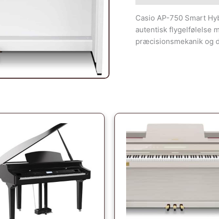
Casio AP-750 Smart Hybr
autentisk flygelfølelse 
præcisionsmekanik og digi