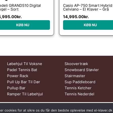
deli GRAND510 Digital
Casio AP-750 Smart Hybrid
ygel – Sort
Celviano – El Klaver – Grå
5,995.00
kr.
14,995.00
kr.
KØB NU
KØB NU
Løbehjul Til Voksne
Skoovertræk
Padel Tennis Bat
Snowboard Støvler
Power Rack
Stairmaster
Pull Up Bar Til Dør
Sup Paddleboard
Pullup Bar
Tennis Ketcher
Ramper Til Løbehjul
Tennis Nederdel
s af Tropic Traffic LLC-FZ | The Meydan Hotel, Grandstand, 6th floor, 
er cookies for at sikre os du får den bedste oplevelse med el-klaver.dk