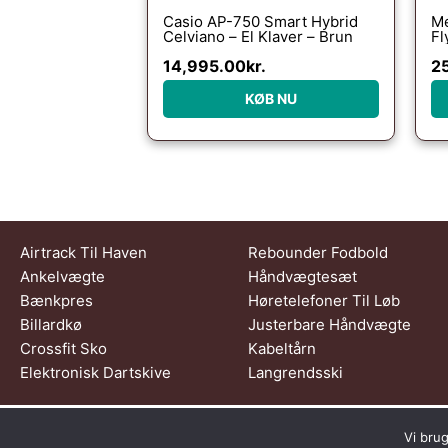
Casio AP-750 Smart Hybrid
Me
Celviano – El Klaver – Brun
Fl
14,995.00
kr.
2
KØB NU
Airtrack Til Haven
Rebounder Fodbold
Ankelvægte
Håndvægtesæt
Bænkpres
Høretelefoner Til Løb
Billardkø
Justerbare Håndvægte
Crossfit Sko
Kabeltårn
Elektronisk Dartskive
Langrendsski
Dette medie ejes og drive
Vi brug