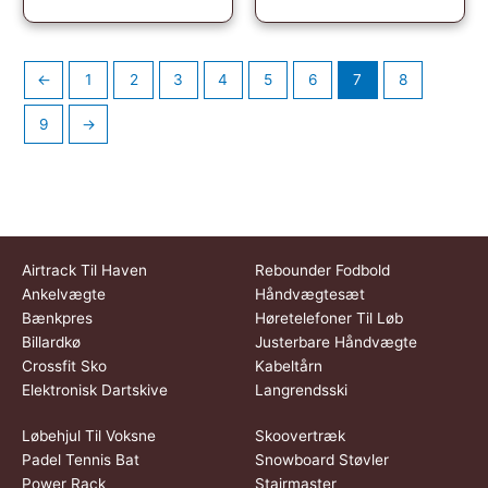
←
1
2
3
4
5
6
7
8
9
→
Airtrack Til Haven
Rebounder Fodbold
Ankelvægte
Håndvægtesæt
Bænkpres
Høretelefoner Til Løb
Billardkø
Justerbare Håndvægte
Crossfit Sko
Kabeltårn
Elektronisk Dartskive
Langrendsski
Løbehjul Til Voksne
Skoovertræk
Padel Tennis Bat
Snowboard Støvler
Power Rack
Stairmaster