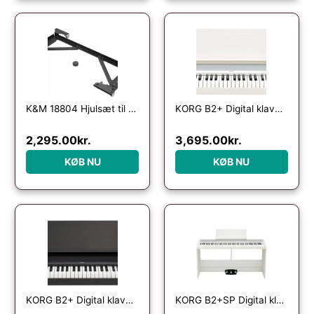
K&M 18804 Hjulsæt til El-klaver
KORG B2+ Digital klaver – Hvid
2,295.00
kr.
3,695.00
kr.
KØB NU
KØB NU
KORG B2+ Digital klaver – Sort
KORG B2+SP Digital klaver komplet med ben og pedaler – Hvid