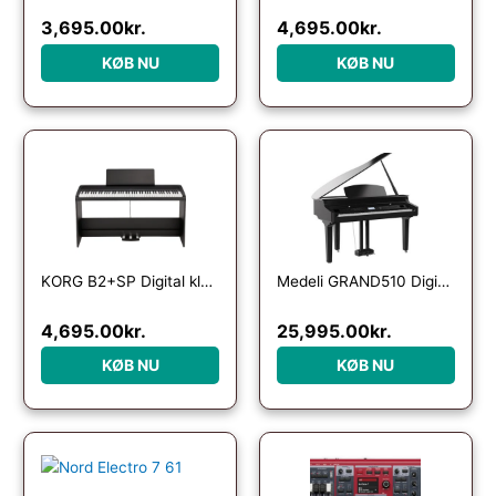
3,695.00
kr.
4,695.00
kr.
KØB NU
KØB NU
KORG B2+SP Digital klaver komplet med ben og pedaler – Sort
Medeli GRAND510 Digital Flygel – Sort
4,695.00
kr.
25,995.00
kr.
KØB NU
KØB NU