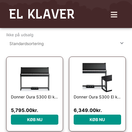
Gå
EL KLAVER
til
indholdet
Ikke på udsalg
Donner Oura S300 El klaver – Sort
Donner Oura S300 El klaver Bundle – Sort
5,795.00
kr.
6,349.00
kr.
KØB NU
KØB NU