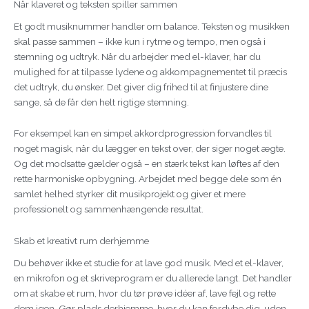
Når klaveret og teksten spiller sammen
Et godt musiknummer handler om balance. Teksten og musikken
skal passe sammen – ikke kun i rytme og tempo, men også i
stemning og udtryk. Når du arbejder med el-klaver, har du
mulighed for at tilpasse lydene og akkompagnementet til præcis
det udtryk, du ønsker. Det giver dig frihed til at finjustere dine
sange, så de får den helt rigtige stemning.
For eksempel kan en simpel akkordprogression forvandles til
noget magisk, når du lægger en tekst over, der siger noget ægte.
Og det modsatte gælder også – en stærk tekst kan løftes af den
rette harmoniske opbygning. Arbejdet med begge dele som én
samlet helhed styrker dit musikprojekt og giver et mere
professionelt og sammenhængende resultat.
Skab et kreativt rum derhjemme
Du behøver ikke et studie for at lave god musik. Med et el-klaver,
en mikrofon og et skriveprogram er du allerede langt. Det handler
om at skabe et rum, hvor du tør prøve idéer af, lave fejl og rette
dem igen. Gør plads derhjemme, hvor du kan fordybe dig, uden