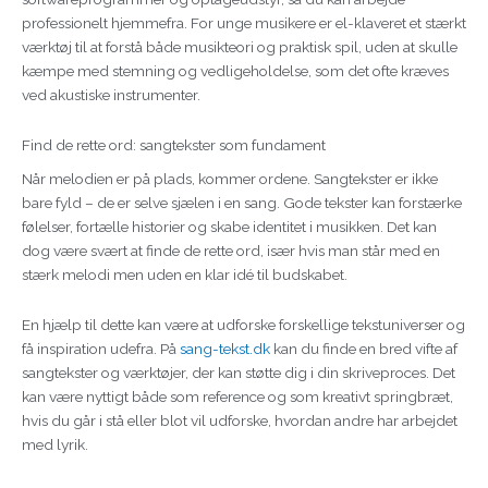
professionelt hjemmefra. For unge musikere er el-klaveret et stærkt
værktøj til at forstå både musikteori og praktisk spil, uden at skulle
kæmpe med stemning og vedligeholdelse, som det ofte kræves
ved akustiske instrumenter.
Find de rette ord: sangtekster som fundament
Når melodien er på plads, kommer ordene. Sangtekster er ikke
bare fyld – de er selve sjælen i en sang. Gode tekster kan forstærke
følelser, fortælle historier og skabe identitet i musikken. Det kan
dog være svært at finde de rette ord, især hvis man står med en
stærk melodi men uden en klar idé til budskabet.
En hjælp til dette kan være at udforske forskellige tekstuniverser og
få inspiration udefra. På
sang-tekst.dk
kan du finde en bred vifte af
sangtekster og værktøjer, der kan støtte dig i din skriveproces. Det
kan være nyttigt både som reference og som kreativt springbræt,
hvis du går i stå eller blot vil udforske, hvordan andre har arbejdet
med lyrik.