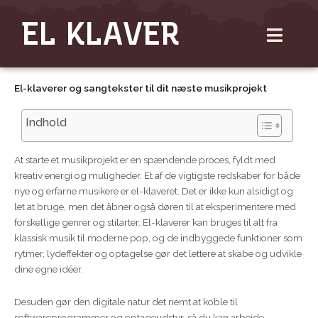
Gå
EL KLAVER
til
indholdet
El-klaverer og sangtekster til dit næste musikprojekt
Indhold
At starte et musikprojekt er en spændende proces, fyldt med
kreativ energi og muligheder. Et af de vigtigste redskaber for både
nye og erfarne musikere er el-klaveret. Det er ikke kun alsidigt og
let at bruge, men det åbner også døren til at eksperimentere med
forskellige genrer og stilarter. El-klaverer kan bruges til alt fra
klassisk musik til moderne pop, og de indbyggede funktioner som
rytmer, lydeffekter og optagelse gør det lettere at skabe og udvikle
dine egne idéer.
Desuden gør den digitale natur det nemt at koble til
softwareprogrammer og optageudstyr, så du kan arbejde