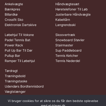
Ankelvægte
Håndvægtesæt
Bænkpres
Høretelefoner Til Løb
Billardkø
Justerbare Håndvægte
Crossfit Sko
Kabeltårn
Elektronisk Dartskive
Langrendsski
Løbehjul Til Voksne
Skoovertræk
Padel Tennis Bat
Snowboard Støvler
Power Rack
Stairmaster
Pull Up Bar Til Dør
Sup Paddleboard
Pullup Bar
Tennis Ketcher
Ramper Til Løbehjul
Tennis Nederdel
Tørdragt
Træningsbold
Træningstaske
Udendørs Bordtennisbord
Vægtstænger
Vi bruger cookies for at sikre os du får den bedste oplevelse
Dette medie ejes og drives af Tropic Traffic LLC-FZ | The Meydan
med el-klaver.dk