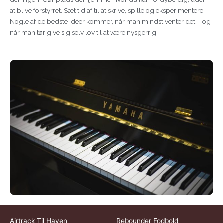
at blive forstyrret. Sæt tid af til at skrive, spille og eksperimentere.
Nogle af de bedste idéer kommer, når man mindst venter det – og
når man tør give sig selv lov til at være nysgerrig.
Airtrack Til Haven
Rebounder Fodbold