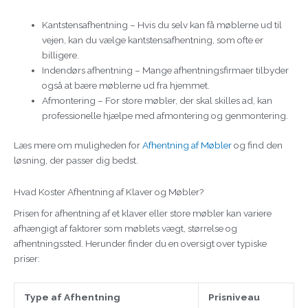
Kantstensafhentning – Hvis du selv kan få møblerne ud til
vejen, kan du vælge kantstensafhentning, som ofte er
billigere.
Indendørs afhentning – Mange afhentningsfirmaer tilbyder
også at bære møblerne ud fra hjemmet.
Afmontering – For store møbler, der skal skilles ad, kan
professionelle hjælpe med afmontering og genmontering.
Læs mere om muligheden for
Afhentning af Møbler
og find den
løsning, der passer dig bedst.
Hvad Koster Afhentning af Klaver og Møbler?
Prisen for afhentning af et klaver eller store møbler kan variere
afhængigt af faktorer som møblets vægt, størrelse og
afhentningssted. Herunder finder du en oversigt over typiske
priser:
Type af Afhentning
Prisniveau