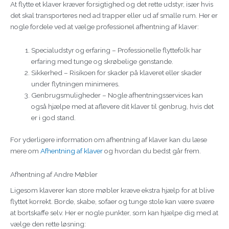
At flytte et klaver kræver forsigtighed og det rette udstyr, især hvis
det skal transporteres ned ad trapper eller ud af smalle rum. Her er
nogle fordele ved at vælge professionel afhentning af klaver:
Specialudstyr og erfaring – Professionelle flyttefolk har
erfaring med tunge og skrøbelige genstande.
Sikkerhed – Risikoen for skader på klaveret eller skader
under flytningen minimeres.
Genbrugsmuligheder – Nogle afhentningsservices kan
også hjælpe med at aflevere dit klaver til genbrug, hvis det
er i god stand.
For yderligere information om afhentning af klaver kan du læse
mere om
Afhentning af klaver
og hvordan du bedst går frem.
Afhentning af Andre Møbler
Ligesom klaverer kan store møbler kræve ekstra hjælp for at blive
flyttet korrekt. Borde, skabe, sofaer og tunge stole kan være svære
at bortskaffe selv. Her er nogle punkter, som kan hjælpe dig med at
vælge den rette løsning: