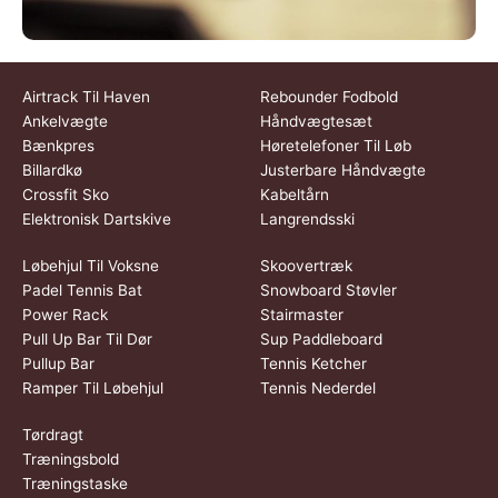
Airtrack Til Haven
Rebounder Fodbold
Ankelvægte
Håndvægtesæt
Bænkpres
Høretelefoner Til Løb
Billardkø
Justerbare Håndvægte
Crossfit Sko
Kabeltårn
Elektronisk Dartskive
Langrendsski
Løbehjul Til Voksne
Skoovertræk
Padel Tennis Bat
Snowboard Støvler
Power Rack
Stairmaster
Pull Up Bar Til Dør
Sup Paddleboard
Pullup Bar
Tennis Ketcher
Ramper Til Løbehjul
Tennis Nederdel
Tørdragt
Træningsbold
Træningstaske